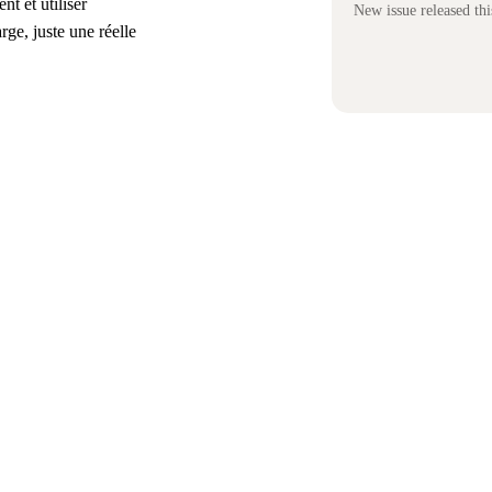
t et utiliser
New issue released th
ge, juste une réelle