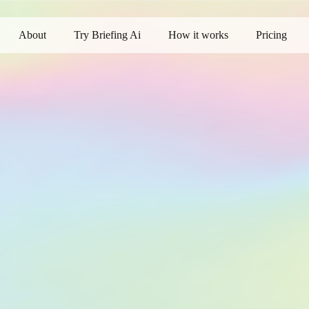
About
Try Briefing Ai
How it works
Pricing
Subscription from $19/MONTH
See All Plans