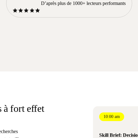
D’après plus de 1000+ lecteurs performants
à fort effet
10:00 am
echerches
Skill Brief: Decis