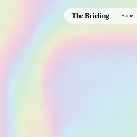
Skip
to
The Briefing
Home
main
content