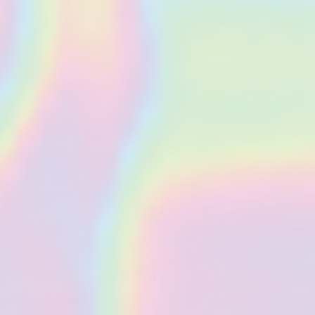
Cent heures de recherche
condensées en cent pages. Tout
ce que vous devez savoir en
soixante minutes. Sans blabla.
Uniquement ce qui fonctionne.
Rien d’inefficace.
Abonnement mensuel
Annulation possible à tout moment